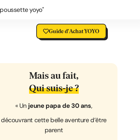
 poussette yoyo"
Guide d'Achat YOYO
Mais au fait,
Qui suis-je ?
« Un
jeune papa de 30 ans
,
découvrant cette belle aventure d’être
parent