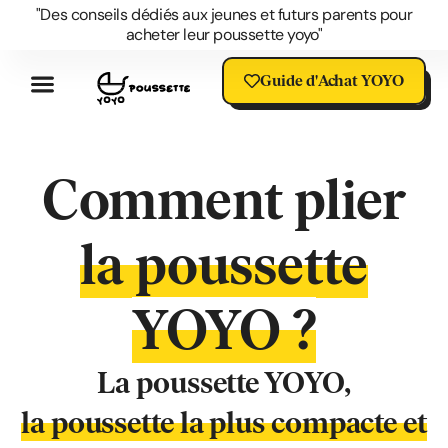
"Des conseils dédiés aux jeunes et futurs parents pour
acheter leur poussette yoyo"
Guide d'Achat YOYO
Poussette YOYO Avis
Les Atouts De La Yoyo
Accessoires YOYO
Questions Sur La YOYO
Blog Poussette YOYO
Votre YOYO En Promo
SOLDES Poussette YOYO
Comment plier
la poussette
YOYO ?
La poussette YOYO,
la poussette la plus compacte et