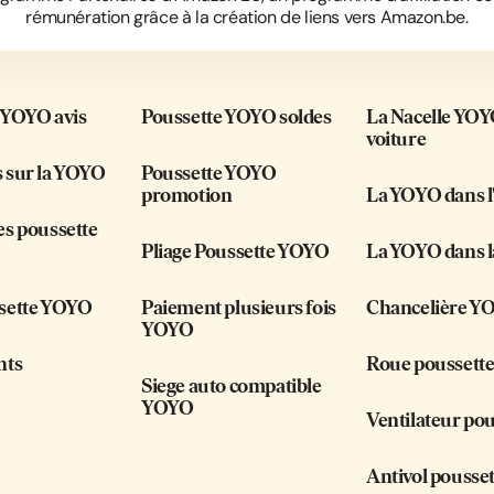
rémunération grâce à la création de liens vers Amazon.be.
 YOYO avis
Poussette YOYO soldes
La Nacelle YOY
voiture
 sur la YOYO
Poussette YOYO
promotion
La YOYO dans l
es poussette
Pliage Poussette YOYO
La YOYO dans l
sette YOYO
Paiement plusieurs fois
Chancelière Y
YOYO
nts
Roue poussett
Siege auto compatible
YOYO
Ventilateur pou
Antivol pousse