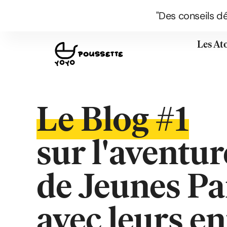
"Des conseils d
Les At
Le Blog #1
sur l'aventur
de Jeunes Pa
avec leurs e