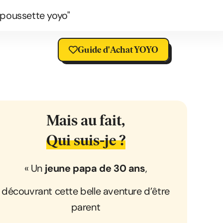
 poussette yoyo"
Guide d'Achat YOYO
Mais au fait,
Qui suis-je ?
« Un
jeune papa de 30 ans
,
découvrant cette belle aventure d’être
parent