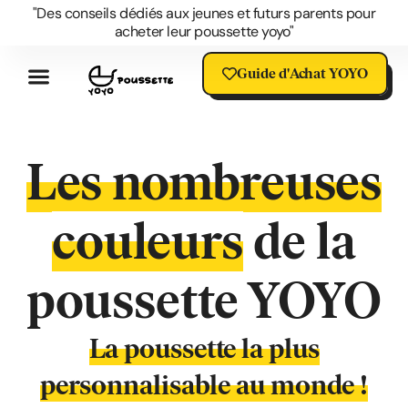
"Des conseils dédiés aux jeunes et futurs parents pour
acheter leur poussette yoyo"
Guide d'Achat YOYO
Poussette YOYO Avis
Les Atouts De La Yoyo
Accessoires YOYO
Questions Sur La YOYO
Blog Poussette YOYO
Votre YOYO En Promo
SOLDES Poussette YOYO
Les nombreuses
couleurs
de la
poussette YOYO
La poussette la plus
personnalisable au monde !